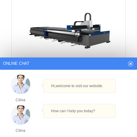
ONLINE CHAT
máquina de corte profesional con láser de fibra
cnc para chapa de latón servo motor Yaskawa
xaponés
Hi,welcome to visit our website.
Cilina
How can I help you today?
Cilina