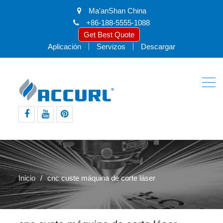
Ma'anShan China
+86-188-5555-1088
Get Best Quote
Aplicación
Servizos
Descargar
facebook
youtube
pinterest
Inicio
cnc custe máquina de corte láser