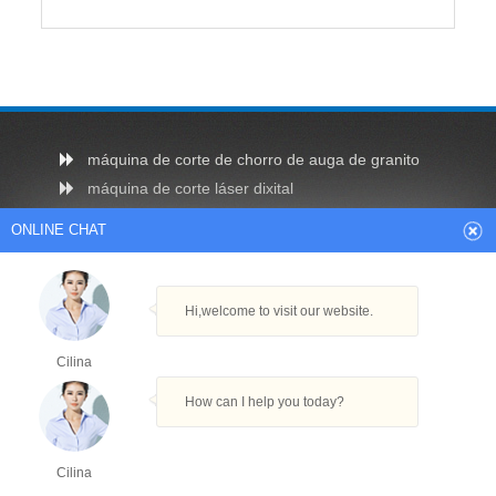
máquina de corte de chorro de auga de granito
máquina de corte láser dixital
pequena máquina de corte con láser acrílico
ONLINE CHAT
mini máquina de corte con láser á venda
máquina compacta de corte con láser
Hi,welcome to visit our website.
Cilina
mellor máquina de corte con láser cnc
How can I help you today?
cnc custe máquina de corte láser
máquina de corte de tubo cadrado
máquina de corte con láser de tubo metálico
Cilina