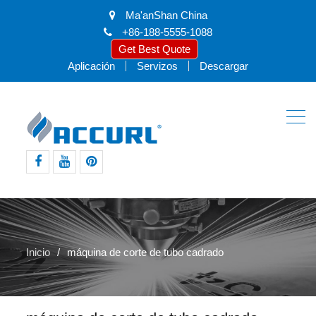
Ma'anShan China
+86-188-5555-1088
Get Best Quote
Aplicación
Servizos
Descargar
facebook
youtube
pinterest
Inicio
máquina de corte de tubo cadrado