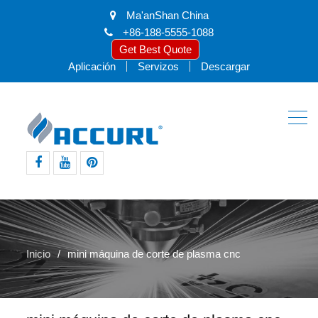
Ma'anShan China
+86-188-5555-1088
Get Best Quote
Aplicación
Servizos
Descargar
facebook
youtube
pinterest
Inicio
mini máquina de corte de plasma cnc