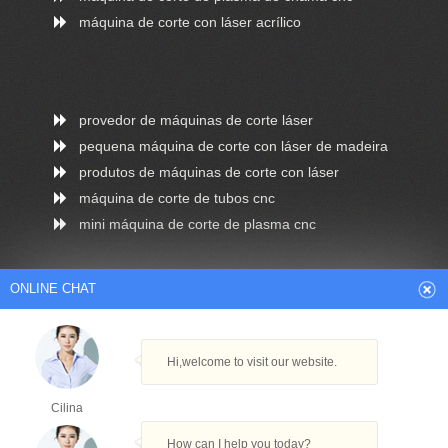
máquina de corte con láser acrílico
provedor de máquinas de corte láser
pequena máquina de corte con láser de madeira
produtos de máquinas de corte con láser
máquina de corte de tubos cnc
mini máquina de corte de plasma cnc
ONLINE CHAT
Arabic
Dutch
English
French
Hi,welcome to visit our website.
German
Italian
Japanese
Persian
Portuguese
Russian
Spanish
Turkish
Cilina
Thai
How can I help you today?