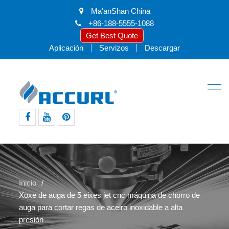
Ma'anShan China
+86-188-5555-1088
Get Best Quote
Aplicación
Servizos
Descargar
facebook
youtube
pinterest
Inicio
Xoxe de auga de 5 eixes jet cnc máquina de chorro de
auga para cortar regas de aceiro inoxidable a alta
presión